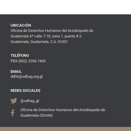
UBICACIÓN
Oficina de Derechos Humanos del Arzobispado de
Guatemala 6ª calle 7-70, zona 1, puerta # 2.
Guatemala, Guatemala, C.A. 01001
TELÉFONO
PBX (502) 2256-7400
EMAIL
ddhh@odhag.org.gt
REDES SOCIALES
@odhag_gt
Oficina-de-Derechos-Humanos-del-Arzobispado-de-
Guatemala-ODHAG