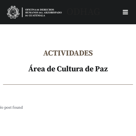
Skip
Main
ODHAG
to
Men
content
ACTIVIDADES
Área de Cultura de Paz
No post found