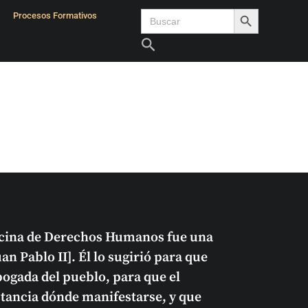
Search Button
Search
Procesos Formativos
for:
Search
ficina de Derechos Humanos fue una
uan Pablo II]. Él lo sugirió para que
abogada del pueblo, para que el
stancia dónde manifestarse, y que