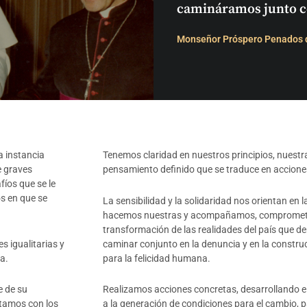
camináramos junto con
Monseñor Próspero Penados d
 instancia
Tenemos claridad en nuestros principios, nuestra
e graves
pensamiento definido que se traduce en accion
fíos que se le
os en que se
La sensibilidad y la solidaridad nos orientan e
hacemos nuestras y acompañamos, comprometido
transformación de las realidades del país que 
s igualitarias y
caminar conjunto en la denuncia y en la constru
a.
para la felicidad humana.
e de su
Realizamos acciones concretas, desarrollando 
tamos con los
a la generación de condiciones para el cambio, 