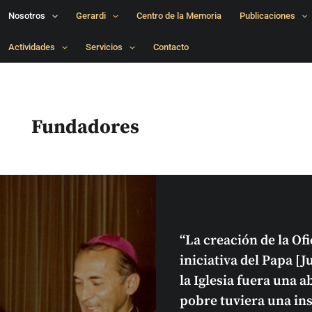
Nosotros
Gerardi
Centro de la Memoria
Publicaciones
Actividades
Servicios
Contacto
Fundadores
“La creación de la O
iniciativa del Papa [J
la Iglesia fuera una 
pobre tuviera una in