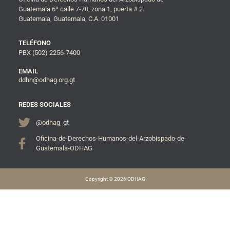
Guatemala 6ª calle 7-70, zona 1, puerta # 2.
Guatemala, Guatemala, C.A. 01001
TELÉFONO
PBX (502) 2256-7400
EMAIL
ddhh@odhag.org.gt
REDES SOCIALES
@odhag_gt
Oficina-de-Derechos-Humanos-del-Arzobispado-de-
Guatemala-ODHAG
Copyright © 2026 ODHAG