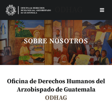
Skip
Main
ODHAG
to
Menu
content
SOBRE NOSOTROS
Oficina de Derechos Humanos del
Arzobispado de Guatemala
ODHAG