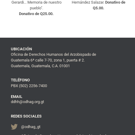
Gerardi... Memoria de nuestro
Hernández Salazar.
Donativo de
pueblo".
Q5.00.
Donativo de Q25.00.
UBICACIÓN
Oficina de Derechos Humanos del Arzobispado de
Guatemala 6ª calle 7-70, zona 1, puerta # 2.
Guatemala, Guatemala, C.A. 01001
TELÉFONO
PBX (502) 2256-7400
EMAIL
ddhh@odhag.org.gt
REDES SOCIALES
@odhag_gt